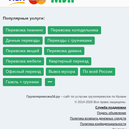
Популярные услуги:
Перевозка пианино
Перевозка холодильника
Дачные переезды
Переезды с грузчиками
Перевозка вещей
Перевозка дивана
Перевозка мебели
Квартирный переезд
Офисный переезд
Вывоз мусора
По всей России
Газель + грузчики
•••
Грузоперевозка16.ру
– сайт по услугам грузоперевозок по Казани
© 2014-2026 Все права защищены.
Служба поддержки
Подать объявление
Политика возврата денежных средств
Политика конфиденциальности