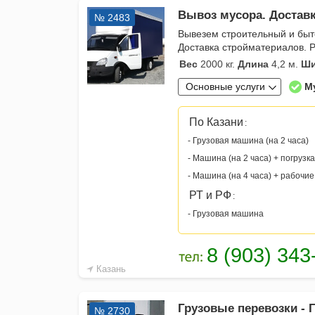
Вывоз мусора. Доставка
№ 2483
Вывезем строительный и быто
Доставка стройматериалов. 
Вес
2000 кг.
Длина
4,2 м.
Ши
Основные услуги
М
По Казани
:
- Грузовая машина (на 2 часа)
- Машина (на 2 часа) + погрузка
- Машина (на 4 часа) + рабочие
РТ и РФ
:
- Грузовая машина
Казань
Грузовые перевозки - Г
№ 2730