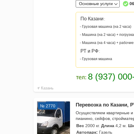
Основные услуги
06
По Казани
:
- Грузовая машина (на 2 часа)
- Машина (на 2 часа) + погрузка
- Машина (на 4 часа) + рабочие
РТ и РФ
:
- Грузовая машина
Казань
Перевозка по Казани, Р
№ 2770
Осуществляем квартирные и
пианино, сейфов, строймате
Вес
2000 кг.
Длина
4,2 м.
Ши
Автопарк:
Газель