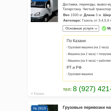
Доставка, переезды, вывоз м
Татарстану. Чистый транспорт
Вес
1500 кг.
Длина
3 м.
Шир
Автопарк:
Газель от 3,4,5,6
Основные услуги
М
По Казани
:
- Грузовая машина (на 2 часа)
- Машина (на 2 часа) + погрузка
- Машина (на 4 часа) + рабочие
РТ и РФ
:
- Грузовая машина
Казань
Грузовые перевозки на
№ 2619