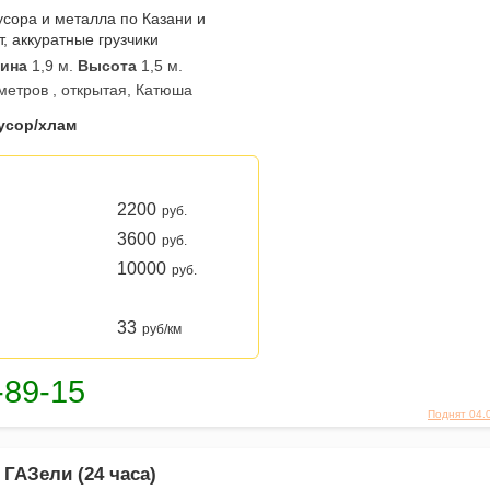
усора и металла по Казани и
, аккуратные грузчики
ина
1,9 м.
Высота
1,5 м.
 метров , открытая, Катюша
усор/хлам
2200
руб.
3600
руб.
10000
руб.
33
руб/км
Поднят 04.
 ГАЗели (24 часа)