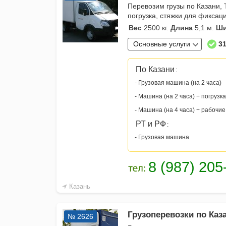
Перевозим грузы по Казани, 
погрузка, стяжки для фиксац
Вес
2500 кг.
Длина
5,1 м.
Ши
Основные услуги
31
По Казани
:
- Грузовая машина (на 2 часа)
- Машина (на 2 часа) + погрузка
- Машина (на 4 часа) + рабочие
РТ и РФ
:
- Грузовая машина
Казань
Грузоперевозки по Каза
№ 2626